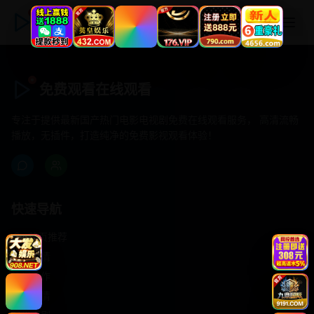
免费观看在线观看
免费观看在线观看
专注于提供最新国产热门电影电视剧免费在线观看服务， 高清流畅
播放，无插件，打造纯净的免费影视观看体验！
快速导航
首页推荐
精选剧情
热门动作
浪漫爱情