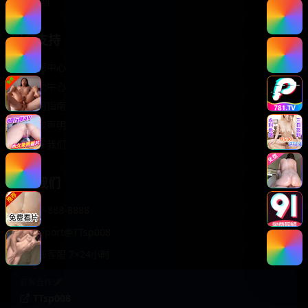
轻松喜剧
服务支持
客服中心
帮助中心
使用指南
版权声明
关于我们
联系我们
400-888-8888
support@TTsp008
在线客服 7×24小时
商务合作✈️
TTsp008